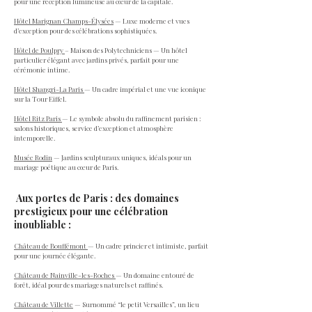
pour une réception lumineuse au cœur de la capitale.
Hôtel Marignan Champs-Élysées
— Luxe moderne et vues
d’exception pour des célébrations sophistiquées.
Hôtel de Poulpry
– Maison des Polytechniciens — Un hôtel
particulier élégant avec jardins privés, parfait pour une
cérémonie intime.
Hôtel Shangri-La Paris
— Un cadre impérial et une vue iconique
sur la Tour Eiffel.
Hôtel Ritz Paris
— Le symbole absolu du raffinement parisien :
salons historiques, service d’exception et atmosphère
intemporelle.
Musée Rodin
— Jardins sculpturaux uniques, idéals pour un
mariage poétique au cœur de Paris.
Aux portes de Paris : des domaines
prestigieux pour une célébration
inoubliable :
Château de Bouffémont
— Un cadre princier et intimiste, parfait
pour une journée élégante.
Château de Nainville-les-Roches
— Un domaine entouré de
forêt, idéal pour des mariages naturels et raffinés.
Château de Villette
— Surnommé “le petit Versailles”, un lieu