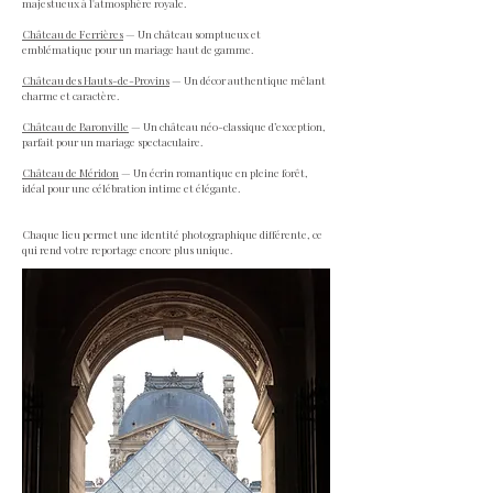
majestueux à l'atmosphère royale.
Château de Ferrières
— Un château somptueux et
emblématique pour un mariage haut de gamme.
Château des Hauts-de-Provins
— Un décor authentique mêlant
charme et caractère.
Château de Baronville
— Un château néo-classique d’exception,
parfait pour un mariage spectaculaire.
Château de Méridon
— Un écrin romantique en pleine forêt,
idéal pour une célébration intime et élégante.
Chaque lieu permet une identité photographique différente, ce
qui rend votre reportage encore plus unique.