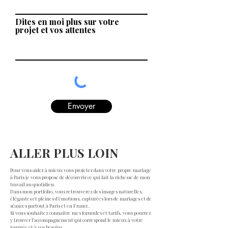
Dites en moi plus sur votre
projet et vos attentes
Envoyer
ALLER PLUS LOIN
Pour vous aider à mieux vous projeter dans votre propre mariage
à Paris je vous propose de découvrir ce qui fait la richesse de mon
travail au quotidien.
Dans mon portfolio, vous retrouverez des images naturelles,
élégantes et pleines d’émotions, capturées lors de mariages et de
séances partout à Paris et en France.
Si vous souhaitez connaître mes formules et tarifs, vous pourrez
y trouver l’accompagnement qui correspond le mieux à votre
journée et à vos besoins.