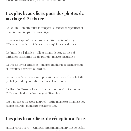
harmonie avec votre style et votre personnalité.
Les plus beaux lieux pour des photos de
mariage à Paris 1er
Le Louvre – architecture intemporelle, vastes perspectives et
une lumière unique au lever du jour.
Le Palais-Royal & les Colonnes de Buren – un mélange
d’élégance classique et de touches graphiques modernes.
Le Jardin des Tuileries – allées romantiques, statues et
ambiance parisienne idéale pour des images naturelles.
La Rue de Rivoli (arcades) – ombres graphiques et atmosphère
chic pour des portraits élégants.
Le Pont des Arts – vues iconiques sur la Seine et l’Île de la Cité,
parfait pour des photos lumineuses et aériennes.
La Place du Carrousel – un décor monumental entre Louvre et
Tuileries, idéal pour des images éditoriales.
Les quais de Seine (côté Louvre) – cadre intime et romantique,
parfait pour des moments authentiques.
Les plus beaux lieux de réception à Paris :
Hilton Paris Opéra
— Un hôtel haussmannien mythique, idéal