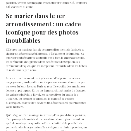
parisien, je vous accompagne avec douceur et sincérité, toujours
fidèle à votre histoire.
Se marier dans le 1er
arrondissement : un cadre
iconique pour des photos
inoubliables
Célébrer un mariage dans le 1er arrondissement de Paris, c’est
choisir un décor chargé d’histoire, d’élégance et de lumière. Ce
quartier emblématique accueille aussi bien les mariages civils,
les cérémonies religieuses dans des édifices d’exception, les
cérémonies laïques, que les réceptions intimistes dans les hôtels
et restaurants parisiens.
Le 1er arrondissement est également idéal pour une séance
engagement, un day after, un élopement ou une séance couple
au lever du jour, lorsque Paris se réveille et offre des ambiances
douces et poétiques. Entre les lignes architecturales du Louvre,
les galeries du Palais-Royal, les perspectives du Jardin des
Tuileries, les arcades de Rivoli ou la majesté des places
historiques, chaque lieu devient un décor naturel pour raconter
votre histoire.
Qu’il s’agisse d’un mariage intimiste, d’un grand dîner parisien,
d’un passage à la mairie du 1er ou d’une séance photo avant ou
après le mariage, ce quartier offre une infinité de possibilités
pour créer des images naturelles, élégantes et intemporelles, en