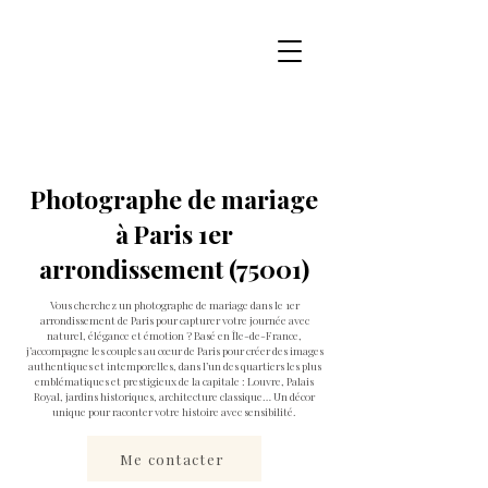
Photographe de mariage
à Paris 1er
arrondissement (75001)
Vous cherchez un photographe de mariage dans le 1er
arrondissement de Paris pour capturer votre journée avec
naturel, élégance et émotion ? Basé en Île-de-France,
j’accompagne les couples au cœur de Paris pour créer des images
authentiques et intemporelles, dans l’un des quartiers les plus
emblématiques et prestigieux de la capitale : Louvre, Palais
Royal, jardins historiques, architecture classique… Un décor
unique pour raconter votre histoire avec sensibilité.
Me contacter