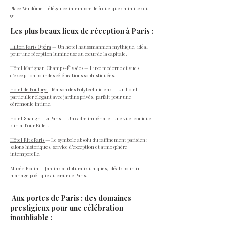
Place Vendôme – élégance intemporelle à quelques minutes du
9e
Les plus beaux lieux de réception à Paris :
Hilton Paris Opéra
— Un hôtel haussmannien mythique, idéal
pour une réception lumineuse au cœur de la capitale.
Hôtel Marignan Champs-Élysées
— Luxe moderne et vues
d’exception pour des célébrations sophistiquées.
Hôtel de Poulpry
– Maison des Polytechniciens — Un hôtel
particulier élégant avec jardins privés, parfait pour une
cérémonie intime.
Hôtel Shangri-La Paris
— Un cadre impérial et une vue iconique
sur la Tour Eiffel.
Hôtel Ritz Paris
— Le symbole absolu du raffinement parisien :
salons historiques, service d’exception et atmosphère
intemporelle.
Musée Rodin
— Jardins sculpturaux uniques, idéals pour un
mariage poétique au cœur de Paris.
Aux portes de Paris : des domaines
prestigieux pour une célébration
inoubliable :