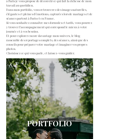
à Paris je vous propose de découvrir ce qui fait la richesse de mon
travail au quotidien.
Dans mon portfolio, vous retrouverez des images naturelles,
élégantes et pleines d’émotions, capturées lors de mariages et de
séances partout à Paris et en France.
Si vous souhaitez connaître mes formules et tarifs, vous pourrez
y trouver l’accompagnement qui correspond le mieux à votre
journée et à vos besoins.
Et pour explorer encore davantage mon univers, le blog
rassemble des reportages complets, des séances, ainsi que des
conseils pour préparer votre mariage et imaginer vos propres
photos.
Choisissez ce qui vous parle, et laissez-vous guider.
PORTFOLIO