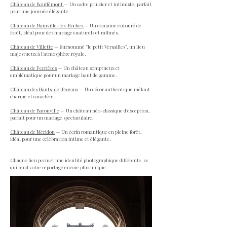
Château de Bouffémont
— Un cadre princier et intimiste, parfait
pour une journée élégante.
Château de Nainville-les-Roches
— Un domaine entouré de
forêt, idéal pour des mariages naturels et raffinés.
Château de Villette
— Surnommé “le petit Versailles”, un lieu
majestueux à l'atmosphère royale.
Château de Ferrières
— Un château somptueux et
emblématique pour un mariage haut de gamme.
Château des Hauts-de-Provins
— Un décor authentique mêlant
charme et caractère.
Château de Baronville
— Un château néo-classique d’exception,
parfait pour un mariage spectaculaire.
Château de Méridon
— Un écrin romantique en pleine forêt,
idéal pour une célébration intime et élégante.
Chaque lieu permet une identité photographique différente, ce
qui rend votre reportage encore plus unique.