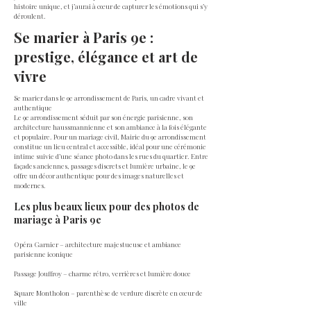
histoire unique, et j’aurai à cœur de capturer les émotions qui s’y
déroulent.
Se marier à Paris 9e :
prestige, élégance et art de
vivre
Se marier dans le 9e arrondissement de Paris, un cadre vivant et
authentique
Le 9e arrondissement séduit par son énergie parisienne, son
architecture haussmannienne et son ambiance à la fois élégante
et populaire. Pour un mariage civil, Mairie du 9e arrondissement
constitue un lieu central et accessible, idéal pour une cérémonie
intime suivie d’une séance photo dans les rues du quartier. Entre
façades anciennes, passages discrets et lumière urbaine, le 9e
offre un décor authentique pour des images naturelles et
modernes.
Les plus beaux lieux pour des photos de
mariage à Paris 9e
Opéra Garnier – architecture majestueuse et ambiance
parisienne iconique
Passage Jouffroy – charme rétro, verrières et lumière douce
Square Montholon – parenthèse de verdure discrète en cœur de
ville