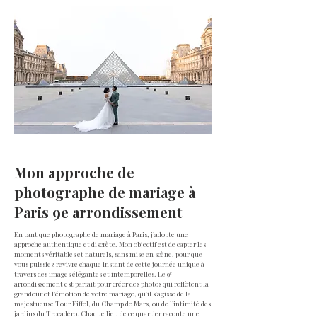
ALL
Mon approche de
photographe de mariage à
Paris 9e arrondissement
En tant que photographe de mariage à Paris, j’adopte une
approche authentique et discrète. Mon objectif est de capter les
moments véritables et naturels, sans mise en scène, pour que
vous puissiez revivre chaque instant de cette journée unique à
travers des images élégantes et intemporelles. Le 9ᵉ
arrondissement est parfait pour créer des photos qui reflètent la
grandeur et l’émotion de votre mariage, qu'il s'agisse de la
majestueuse Tour Eiffel, du Champ de Mars, ou de l’intimité des
jardins du Trocadéro. Chaque lieu de ce quartier raconte une