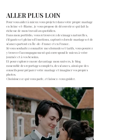
ALLER PLUS LOIN
Pour vous aider à mieux vous projeter dans votre propre mariage
en Seine-et-Marne, je vous propose de découvrir ce qui fait la
richesse de mon travail au quotidien.
Dans mon portfolio, vous retrouverez des images naturelles,
élégantes et pleines d’émotions, capturées lors de mariages et de
séances partout en Île-de-France et en France.
Si vous souhaitez connaître mes formules et tarifs, vous pourrez
y trouver l’accompagnement qui correspond le mieux à votre
journée et à vos besoins.
Et pour explorer encore davantage mon univers, le blog
rassemble des reportages complets, des séances, ainsi que des
conseils pour préparer votre mariage et imaginer vos propres
photos.
Choisissez ce qui vous parle, et laissez-vous guider.