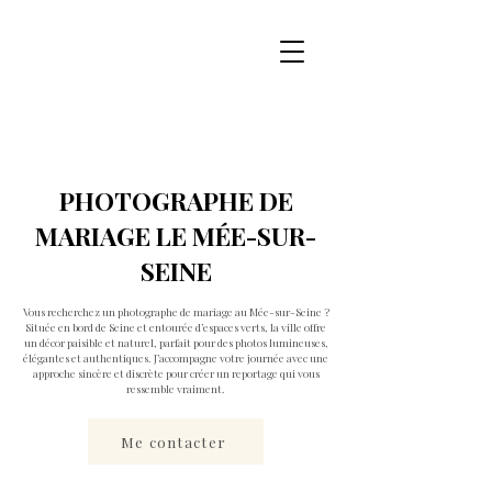
PHOTOGRAPHE DE
MARIAGE LE MÉE-SUR-
SEINE
Vous recherchez un photographe de mariage au Mée-sur-Seine ?
Située en bord de Seine et entourée d’espaces verts, la ville offre
un décor paisible et naturel, parfait pour des photos lumineuses,
élégantes et authentiques. J’accompagne votre journée avec une
approche sincère et discrète pour créer un reportage qui vous
ressemble vraiment.
Me contacter