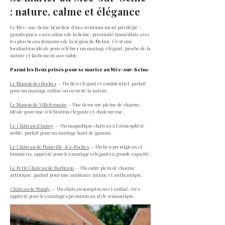
: nature, calme et élégance
Le Mée-sur-Seine bénéficie d’un environnement privilégié :
grands parcs, eaux calmes de la Seine, proximité immédiate avec
les plus beaux domaines de la région de Melun. C’est une
localisation idéale pour célébrer un mariage élégant, proche de la
nature et facilement accessible.
Parmi les lieux prisés pour se marier au Mée-sur-Seine
Le Manoir des Roches
— Un lieu élégant et confidentiel, parfait
pour un mariage raffiné au cœur de la nature.
Le Manoir de Villefermois
— Une demeure pleine de charme,
idéale pour une célébration élégante et chaleureuse.
Le Château d’Aunoy
— Un magnifique château à l’atmosphère
noble, parfait pour un mariage haut de gamme.
Le Château de Nainville-les-Roches
— Un lieu prestigieux et
lumineux, apprécié pour les mariages élégants à grande capacité.
Le Petit Château de Barbizon
— Un cadre plein de charme
artistique, parfait pour une ambiance intime et authentique.
Château de Nandy
— Un château somptueux et raffiné, très
apprécié pour les mariages premium au style romantique.