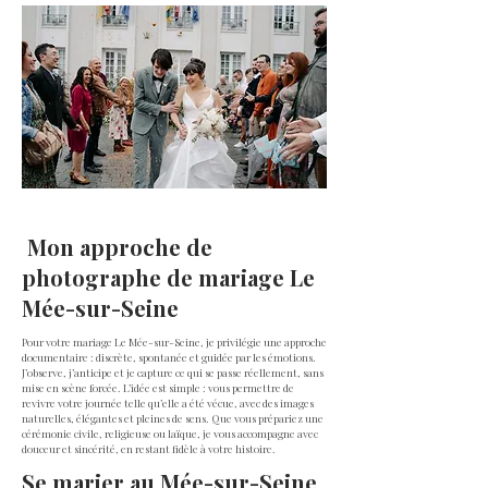
ALL
Mon approche de
photographe de mariage Le
Mée-sur-Seine
Pour votre mariage Le Mée-sur-Seine, je privilégie une approche
documentaire : discrète, spontanée et guidée par les émotions.
J’observe, j’anticipe et je capture ce qui se passe réellement, sans
mise en scène forcée. L’idée est simple : vous permettre de
revivre votre journée telle qu’elle a été vécue, avec des images
naturelles, élégantes et pleines de sens. Que vous prépariez une
cérémonie civile, religieuse ou laïque, je vous accompagne avec
douceur et sincérité, en restant fidèle à votre histoire.
Se marier au Mée-sur-Seine